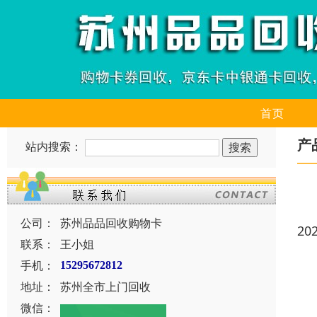
首页
产
站内搜索：
公司：
苏州品品回收购物卡
20
联系：
王小姐
手机：
15295672812
地址：
苏州全市上门回收
微信：