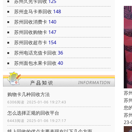
苏州久光卡回收
125
苏州盒马卡券回收
148
苏州回收消费卡
140
苏州回收购物卡
147
苏州回收超市卡
154
苏州电话充值卡回收
36
苏州面包水果卡回收
40
苏
购物卡几种回收方法
苏
6306阅读 2025-01-06 19:27:43
您
怎么选择正规的回收平台
苏
6443阅读 2025-01-06 19:27:17
23-
线上回收的优点主要表现在以下几个方面