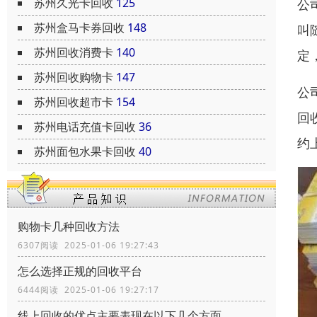
苏州久光卡回收
125
公
苏州盒马卡券回收
148
叫
苏州回收消费卡
140
定
苏州回收购物卡
147
公
苏州回收超市卡
154
回
苏州电话充值卡回收
36
约
苏州面包水果卡回收
40
购物卡几种回收方法
6307阅读 2025-01-06 19:27:43
怎么选择正规的回收平台
6444阅读 2025-01-06 19:27:17
线上回收的优点主要表现在以下几个方面