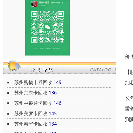
价
【
苏州购物卡券回收
149
加
苏州京东卡回收
136
长
苏州中银通卡回收
146
秉
苏州美罗卡回收
145
到
苏州泰华卡回收
134