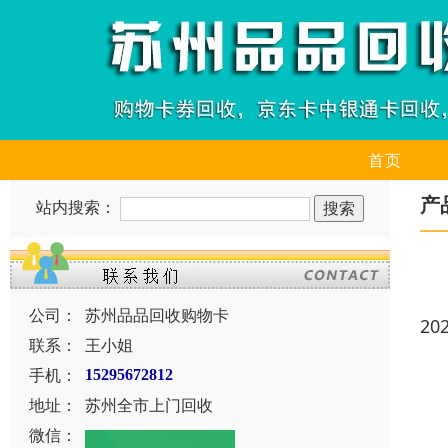
首页
产
站内搜索：
公司：
苏州品品回收购物卡
20
联系：
王小姐
手机：
15295672812
地址：
苏州全市上门回收
微信：