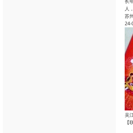
长
人
苏
24-
吴
【
【