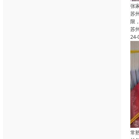
张
苏
限
苏
24-
常