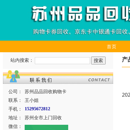
首页
产
站内搜索：
公司：
苏州品品回收购物卡
20
联系：
王小姐
手机：
15295672812
地址：
苏州全市上门回收
微信：