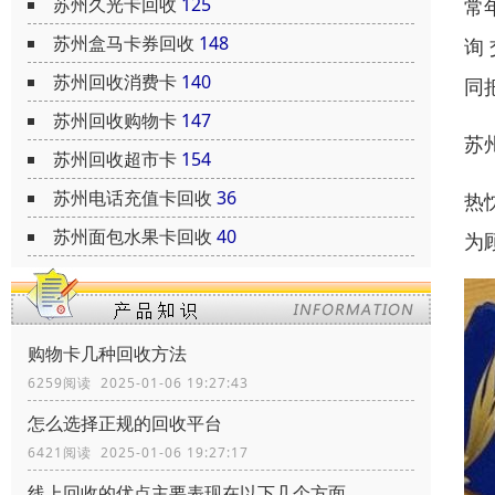
苏州久光卡回收
125
常
苏州盒马卡券回收
148
询
苏州回收消费卡
140
同
苏州回收购物卡
147
苏
苏州回收超市卡
154
苏州电话充值卡回收
36
热
苏州面包水果卡回收
40
为
购物卡几种回收方法
6259阅读 2025-01-06 19:27:43
怎么选择正规的回收平台
6421阅读 2025-01-06 19:27:17
线上回收的优点主要表现在以下几个方面