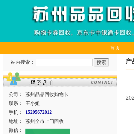
首页
产
站内搜索：
公司：
苏州品品回收购物卡
20
联系：
王小姐
手机：
15295672812
地址：
苏州全市上门回收
微信：