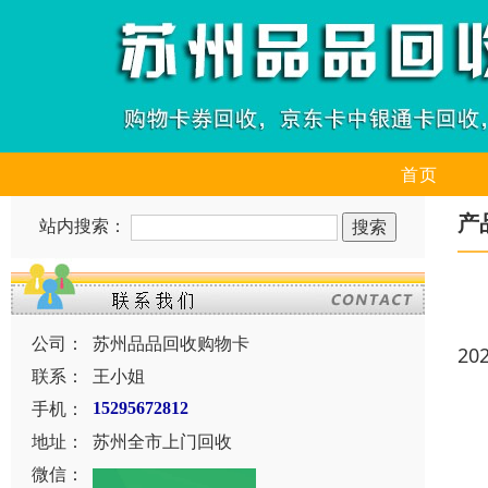
首页
产
站内搜索：
公司：
苏州品品回收购物卡
20
联系：
王小姐
手机：
15295672812
地址：
苏州全市上门回收
微信：