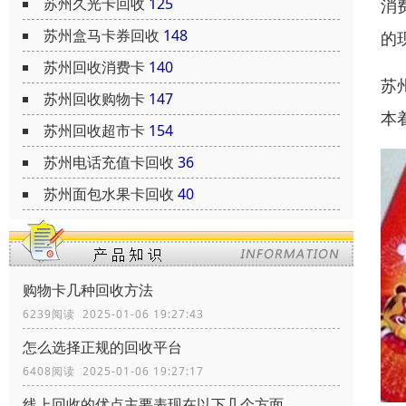
苏州久光卡回收
125
消
苏州盒马卡券回收
148
的
苏州回收消费卡
140
苏
苏州回收购物卡
147
本
苏州回收超市卡
154
苏州电话充值卡回收
36
苏州面包水果卡回收
40
购物卡几种回收方法
6239阅读 2025-01-06 19:27:43
怎么选择正规的回收平台
6408阅读 2025-01-06 19:27:17
线上回收的优点主要表现在以下几个方面