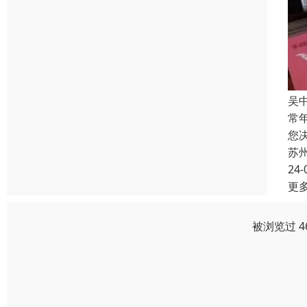
吴
常
您
苏
24-
更
被浏览过 4