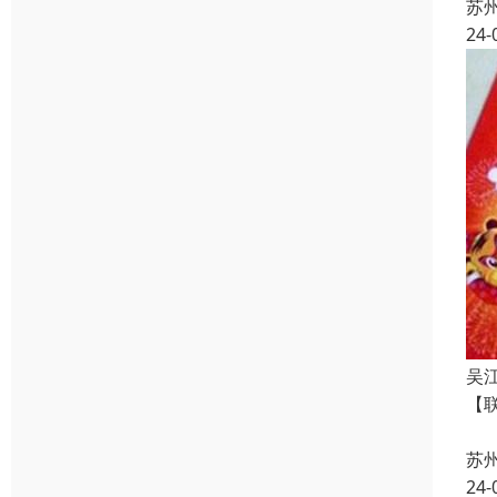
苏
24-
吴
【
【
苏
24-